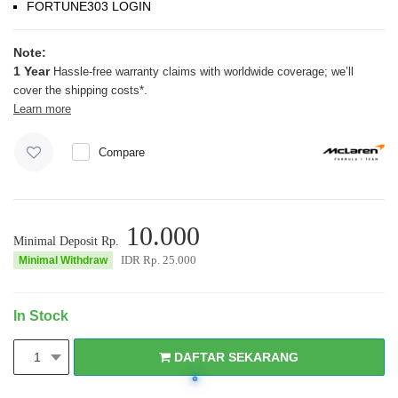
FORTUNE303 LOGIN
Note:
1 Year
Hassle-free warranty claims with worldwide coverage; we’ll
cover the shipping costs*.
Learn more
Compare
10.000
Minimal Deposit Rp.
IDR Rp.
25.000
Minimal Withdraw
In Stock
DAFTAR SEKARANG
1
DAFTAR SEKARANG