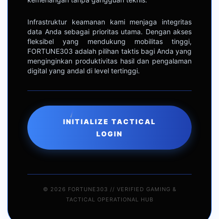
Infrastruktur keamanan kami menjaga integritas
data Anda sebagai prioritas utama. Dengan akses
fleksibel yang mendukung mobilitas tinggi,
FORTUNE303 adalah pilihan taktis bagi Anda yang
menginginkan produktivitas hasil dan pengalaman
digital yang andal di level tertinggi.
INITIALIZE TACTICAL
LOGIN
© 2026 FORTUNE303 // VERIFIED GAMING &
TACTICAL OPERATIONAL HUB