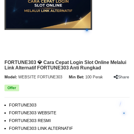
FORTUNE303 💎 Cara Cepat Login Slot Online Melalui
Link Alternatif FORTUNE303 Anti Rungkad
Share
Model:
WEBSITE FORTUNE303
Min Bet:
100 Perak
Offer
FORTUNE303
FORTUNE303 WEBSITE
FORTUNE303 RESMI
FORTUNE303 LINK ALTERNATIF