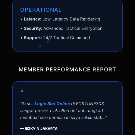
OPERATIONAL
•
Latency:
Low-Latency Data Rendering
•
Security:
Advanced Tactical Encryption
•
Support:
24/7 Tactical Command
MEMBER PERFORMANCE REPORT
❝
"Akses
Login Slot Online
di FORTUNE303
sangat presisi. Link alternatif anti rungkad
membuat sesi permainan saya selalu stabil."
— RIZKY // JAKARTA