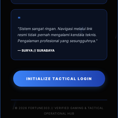
❝
"Sistem sangat ringan. Navigasi melalui link
resmi tidak pernah mengalami kendala teknis.
Pengalaman profesional yang sesungguhnya."
— SURYA // SURABAYA
INITIALIZE TACTICAL LOGIN
© 2026 FORTUNE303 // VERIFIED GAMING & TACTICAL
OPERATIONAL HUB