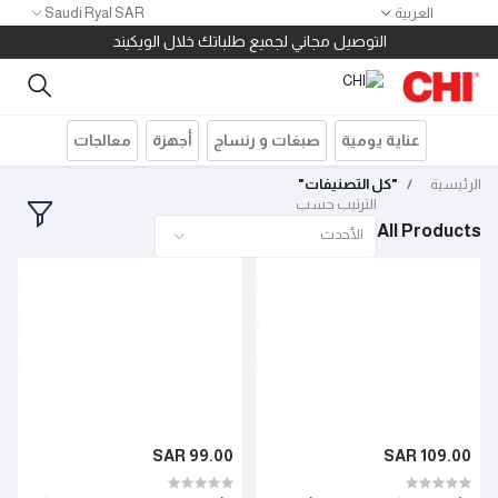
العربية
Saudi Ryal SAR
١٠ ريال كاش باك لكل ١٠٠ ريال مشتريات
التوصيل مجاني لجميع طلباتك خلال الويكيند
خصم ١٠٠ ريال للطلبات بقيمة ٤٠٠ ريال استخدم الكود 400SAR
توصيل مجاني للطلبات أكثر من ٢٠٠ ريال
قسم مشترياتك على ٤ دفعات بدون فوائد أو مصاريف إدارية
عناية يومية
صبغات و رنساج
أجهزة
معالجات
١٠ ريال كاش باك لكل ١٠٠ ريال مشتريات
التوصيل مجاني لجميع طلباتك خلال الويكيند
الرئيسية
"كل التصنيفات"
الترتيب حسب
All Products
الأحدث
99.00 SAR
109.00 SAR